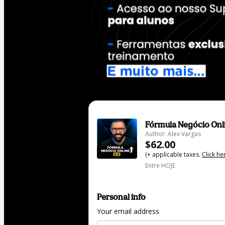
Fórmula Negócio Onl
Author: Alex Vargas
$62.00
(+ applicable taxes.
Click he
Entre HOJE
Personal info
Your email address