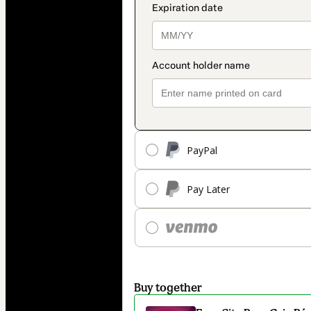
PayPal
Pay Later
Buy together