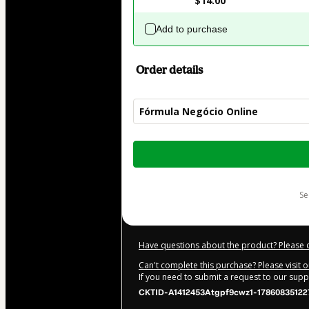
$14.00
Add to purchase
Order details
Fórmula Negócio Online
Total
of
$62.00
s
Have questions about the product? Please 
Can't complete this purchase? Please visit 
If you need to submit a request to our sup
CKTID-A1412453Atgpf9cwz1-17860835122