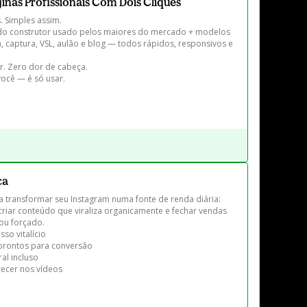
áginas Profissionais Com Dois Cliques
 Simples assim.

ça do construtor usado pelos maiores do mercado + modelos 
 captura, VSL, aulão e blog — todos rápidos, responsivos e 
. Zero dor de cabeça.

ocê — é só usar.

ca
 a transformar seu Instagram numa fonte de renda diária: 
 criar conteúdo que viraliza organicamente e fechar vendas 
ou forçado.

so vitalício

rontos para conversão

l incluso

cer nos vídeos
