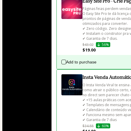
Easy Site Pro - Crie P
Páginas feias perdem vendas.
O Easy Site Pro te dá licen
prontos de páginas de venda,
otimizados para converter.

✔ Zero código. Zero designer
✔ Instalam o construtor pra v
✔ Garantia de 7 dias.
$43.02
56%
$19.00
Add to purchase
Insta Venda Automáti
O Insta Venda Viral te ensina
como atrair o público certo,
no direct sem parecer chato 
✔ +15 aulas práticas com aces
✔ Templates de mensagens p
✔ Calendário de conteúdo vira
✔ Funciona mesmo sem apare
✔ Garantia de 7 dias
$34.88
60%