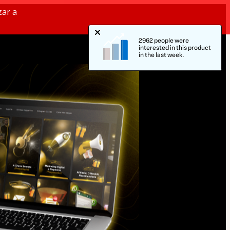
zar a
2962 people were
interested in this product
in the last week.