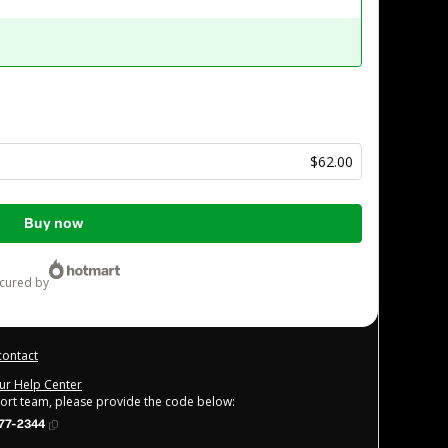
$62.00
Buy now
ecured by
contact
our Help Center
port team, please provide the code below:
77-2344