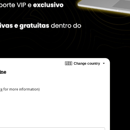
🇺🇸
Change country
ine
re
for more information)