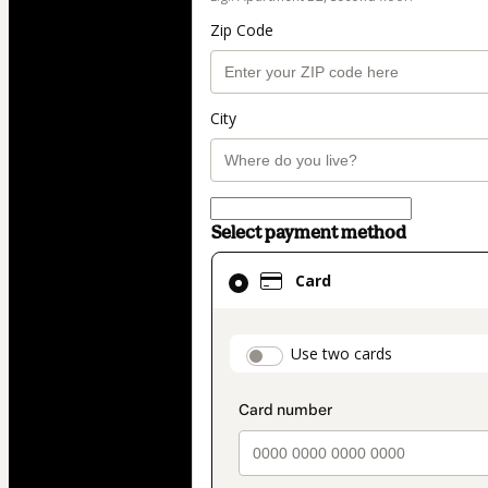
Zip Code
City
Select payment method
Card
Card
selected
as
payment
payment_data.secti
Use two cards
method