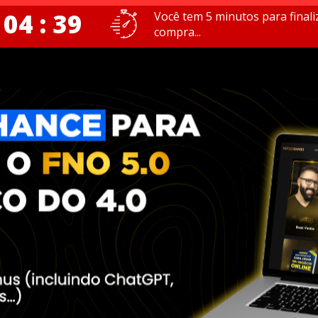
 04 : 38
Você tem 5 minutos para finali
compra...