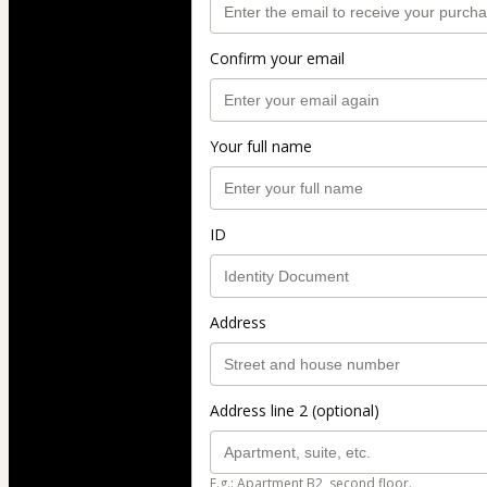
Confirm your email
Your full name
ID
Address
Address line 2 (optional)
E.g.: Apartment B2, second floor.