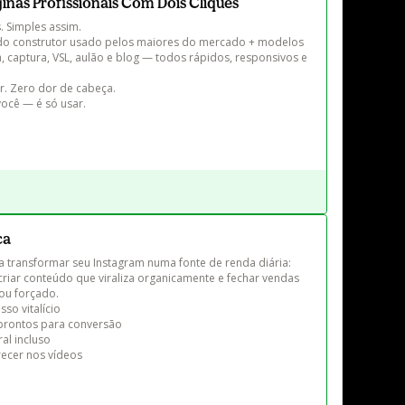
áginas Profissionais Com Dois Cliques
 Simples assim.

ça do construtor usado pelos maiores do mercado + modelos 
 captura, VSL, aulão e blog — todos rápidos, responsivos e 
. Zero dor de cabeça.

ocê — é só usar.

ca
 a transformar seu Instagram numa fonte de renda diária: 
 criar conteúdo que viraliza organicamente e fechar vendas 
ou forçado.

so vitalício

rontos para conversão

l incluso

cer nos vídeos
