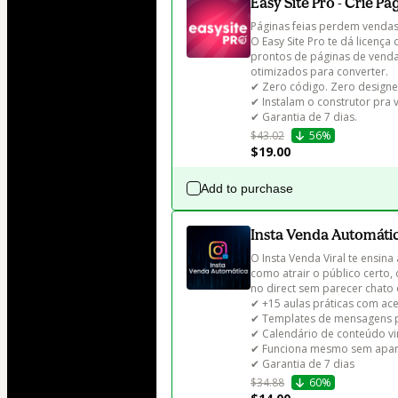
Easy Site Pro - Crie P
Páginas feias perdem vendas.
O Easy Site Pro te dá licen
prontos de páginas de venda,
otimizados para converter.

✔ Zero código. Zero designer
✔ Instalam o construtor pra v
✔ Garantia de 7 dias.
$43.02
56%
$19.00
Add to purchase
Insta Venda Automáti
O Insta Venda Viral te ensina
como atrair o público certo,
no direct sem parecer chato 
✔ +15 aulas práticas com aces
✔ Templates de mensagens p
✔ Calendário de conteúdo vira
✔ Funciona mesmo sem apare
✔ Garantia de 7 dias
$34.88
60%