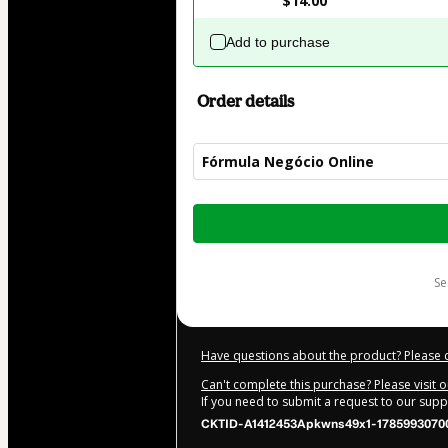
$14.00
Add to purchase
Order details
Fórmula Negócio Online
Total
of
$62.00
s
Have questions about the product? Please 
Can't complete this purchase? Please visit 
If you need to submit a request to our sup
CKTID-A1412453Apkwns49x1-17859930700