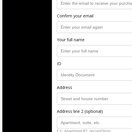
Confirm your email
Your full name
ID
Address
Address line 2 (optional)
E.g.: Apartment B2, second floor.