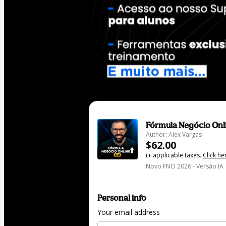
Fórmula Negócio Onl
Author: Alex Vargas
$62.00
(+ applicable taxes.
Click he
Novo FNO 2026 - Versão IA
Personal info
Your email address