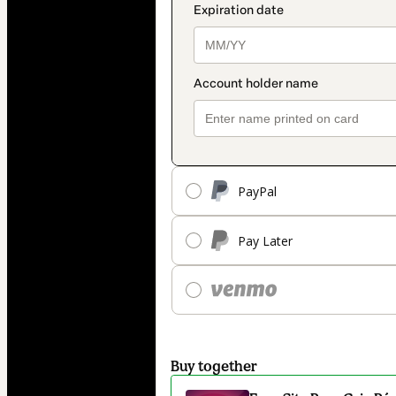
PayPal
Pay Later
Buy together