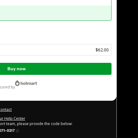
$62.00
Buy now
ecured by
contact
our Help Center
port team, please provide the code below:
71-0317