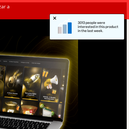
zar a
3013 people were
interested in this product
in the last week.