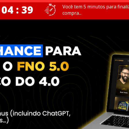
 04 : 39
Você tem 5 minutos para finali
compra...