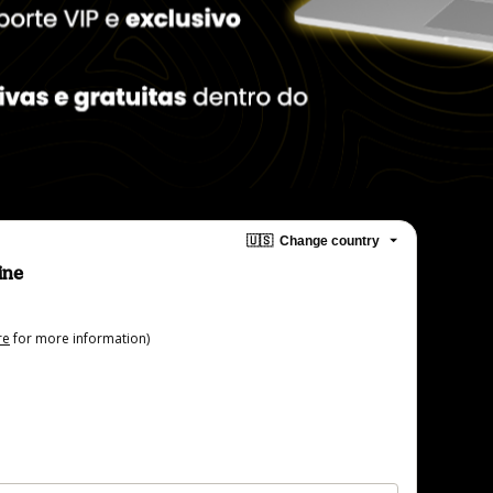
🇺🇸
Change country
ine
re
for more information)