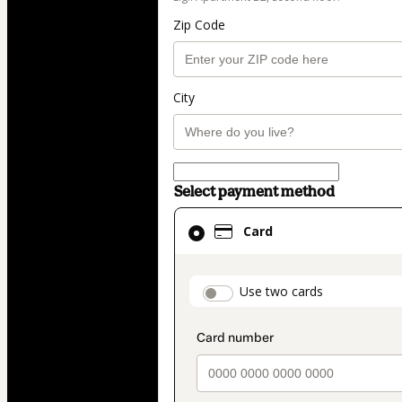
Zip Code
City
Select payment method
Card
Card
selected
as
payment
payment_data.secti
Use two cards
method