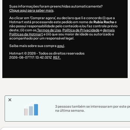
Suas informações foram preenchidas automaticamente?
Clique aqui para saber mais
.
Ao clicar em 'Comprar agora', eu declaro que li e concordo (i) que a
Hotmart está processando este pedido em nome de
Rubia Rocha
e
não possui responsabilidade pelo conteúdo e/ou faz controle prévio
deste; (ii) com os
Termos de Uso
,
Política de Privacidade
e
demais
Políticas da Hotmart
e (iii) que sou maior de idade ou autorizado e
acompanhado por um responsável legal.
Saiba mais sobre sua compra
aqui
.
Hotmart ©
2026
- Todos os direitos reservados
2026-08-07T17:13:42.021Z
REF.
3 pessoas também se interessaram por este p
na última semana.