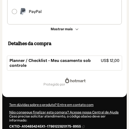
PayPal
Mostrar mais
Detalhes da compra
Planner / Checklist - Meu casamento sob
US$ 12,00
controle
Total
de
protegido por
US$ 12,00
Tem dúvidas sobre o produto? Entre em contato com
Não consegue finalizar esta compra? Acesse nossa Central de Ajuda
Caso precise solicitar atendimento, o código abaixo deve ser
informado:
CKTID-A104854245X1-1786122820175-8955