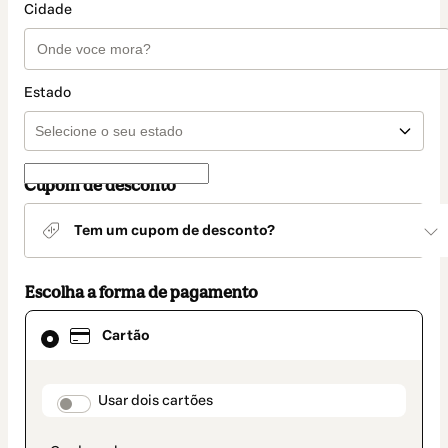
Cidade
Estado
Cupom de desconto
Tem um cupom de desconto?
Escolha a forma de pagamento
Cartão
Cartão
selecionado
como
método
de
payment_data.section_title_v2
Usar dois cartões
pagamento