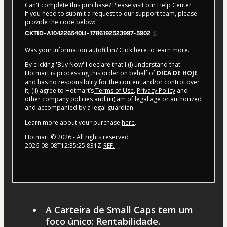
Can't complete this purchase? Please visit our Help Center
If you need to submit a request to our support team, please
provide the code below:
CKTID-A104226540L1-1786192523997-5902
Was your information autofill in?
Click here to learn more
.
By clicking 'Buy Now' I declare that I (i) understand that
Hotmart is processing this order on behalf of
DICA DE HOJE
and has no responsibility for the content and/or control over
it; (ii) agree to Hotmart’s
Terms of Use
,
Privacy Policy
and
other company policies
and (iii) am of legal age or authorized
and accompanied by a legal guardian.
Learn more about your purchase
here
.
Hotmart ©
2026
- All rights reserved
2026-08-08T12:35:25.831Z
REF.
A Carteira de Small Caps tem um
foco único: Rentabilidade.