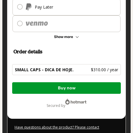
Pay Later
Show more
Order details
SMALL CAPS - DICA DE HOJE.
$310.00 / year
Total
Buy now
of
$310.00
secured by
Have questions about the product? Please contact