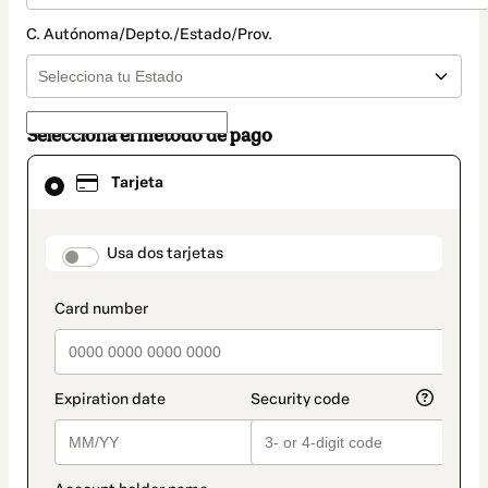
C. Autónoma/Depto./Estado/Prov.
Selecciona el método de pago
El
Tarjeta
método
de
pago
seleccionado
payment_data.section_title_v2
Usa dos tarjetas
es
Tarjeta