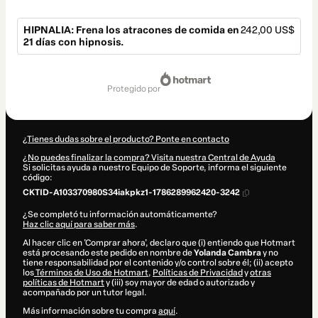
HIPNALIA: Frena los atracones de comida en
242,00 US$
21 días con hipnosis.
Total
de
protegido por
242,00 US$
¿Tienes dudas sobre el producto? Ponte en contacto
¿No puedes finalizar la compra? Visita nuestra Central de Ayuda
Si solicitas ayuda a nuestro Equipo de Soporte, informa el siguiente
código:
CKTID-A103370980S34iakpkz1-1786289962420-3242
¿Se completó tu información automáticamente?
Haz clic aquí para saber más
.
Al hacer clic en 'Comprar ahora', declaro que (i) entiendo que Hotmart
está procesando este pedido en nombre de
Yolanda Cambra
y no
tiene responsabilidad por el contenido y/o control sobre él; (ii) acepto
los
Términos de Uso de Hotmart
,
Políticas de Privacidad
y
otras
políticas de Hotmart
y (iii) soy mayor de edad o autorizado y
acompañado por un tutor legal.
Más información sobre tu compra
aquí
.