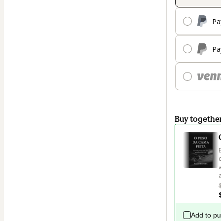
Pa
Pa
Buy togethe
Add to p