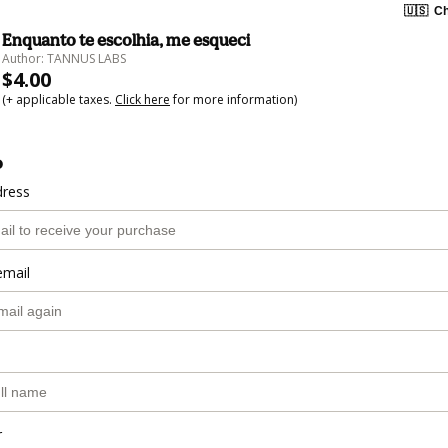
🇺🇸
Ch
Enquanto te escolhia, me esqueci
Author: TANNUS LABS
$4.00
(+ applicable taxes.
Click here
for more information)
o
dress
email
r