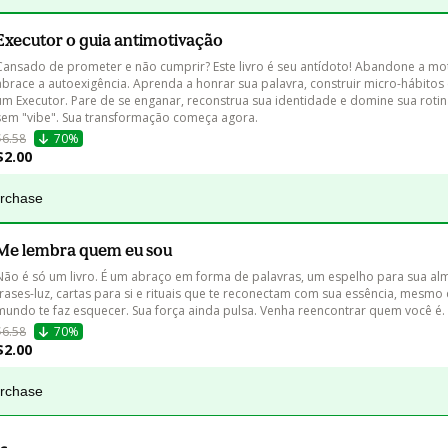
Executor o guia antimotivação
Cansado de prometer e não cumprir? Este livro é seu antídoto! Abandone a mot
abrace a autoexigência. Aprenda a honrar sua palavra, construir micro-hábitos 
um Executor. Pare de se enganar, reconstrua sua identidade e domine sua roti
sem "vibe". Sua transformação começa agora.
$6.58
70%
$2.00
urchase
Me lembra quem eu sou
Não é só um livro. É um abraço em forma de palavras, um espelho para sua al
frases-luz, cartas para si e rituais que te reconectam com sua essência, mesmo
mundo te faz esquecer. Sua força ainda pulsa. Venha reencontrar quem você é.
$6.58
70%
$2.00
urchase