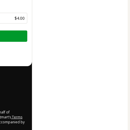
$4.00
half of
tmart’s
Terms
 accompanied by