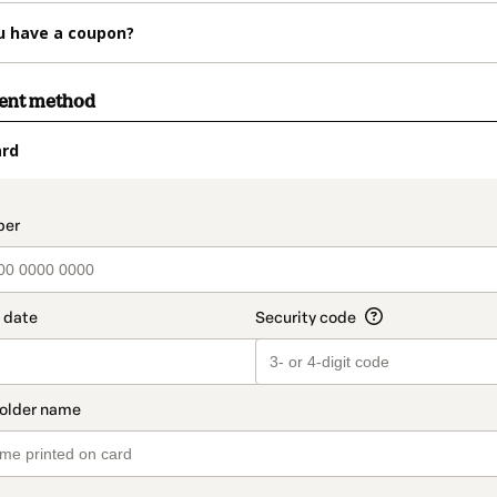
u have a coupon?
ment method
ard
t_data.section_title_v2