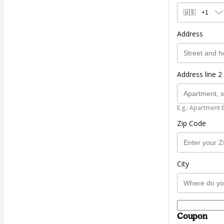
🇺🇸
+1
Address
Address line 2 
E.g.: Apartment 
Zip Code
City
Coupon