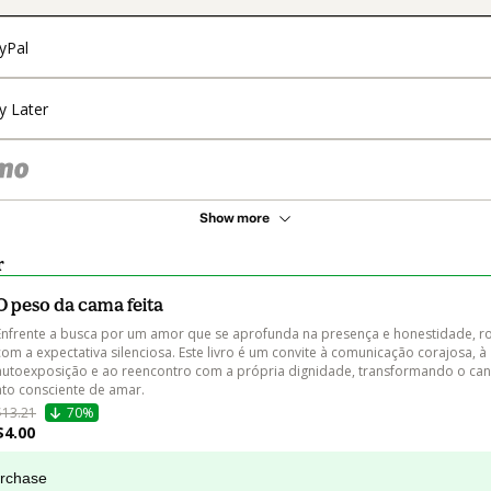
yPal
y Later
Show more
r
O peso da cama feita
Enfrente a busca por um amor que se aprofunda na presença e honestidade, 
com a expectativa silenciosa. Este livro é um convite à comunicação corajosa, à 
autoexposição e ao reencontro com a própria dignidade, transformando o ca
ato consciente de amar.
$13.21
70%
$4.00
urchase