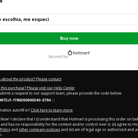
s
 escolhia, me esqueci
Buy now
secured by
 about the product? Please contact
this purchase? Please visit our Help Center
 submit a request to our support team, please provide the code below:
9672J1-1786265600240-5784
ation autofill in?
Click here to learn more
.
y Now' I declare that I (i) understand that Hotmart is processing this order on be
and has no responsibility for the content and/or control over it; (ii) agree to Ho
 Policy
and
other company policies
and (iii) am of legal age or authorized and
n.