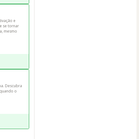
ivação e 
e se tornar 
na, mesmo 
ma. Descubra 
 quando o 