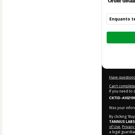
Order detail
Enquanto te
Total
of
$4.00
Have questions
Can't complete 
If you need to
CKTID-A10219
Was your inform
By clicking 'Bu
TANNUS LABS
of Use
,
Privacy
a legal guardia