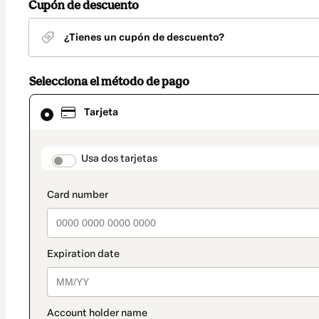
Cupón de descuento
¿Tienes un cupón de descuento?
Selecciona el método de pago
El
Tarjeta
método
de
pago
seleccionado
payment_data.section_title_v2
Usa dos tarjetas
es
Tarjeta