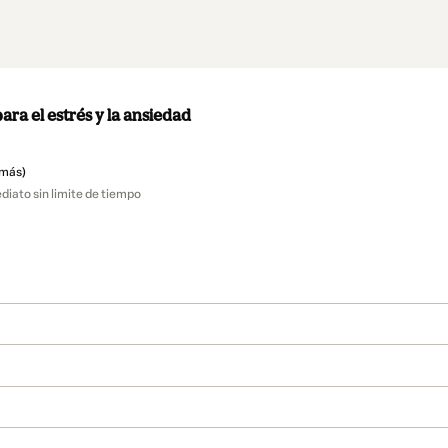
ara el estrés y la ansiedad
 más)
iato sin limite de tiempo