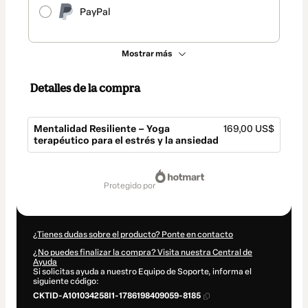
PayPal
Mostrar más
Detalles de la compra
Mentalidad Resiliente – Yoga
169,00 US$
terapéutico para el estrés y la ansiedad
Total
de
protegido por
169,00 US$
¿Tienes dudas sobre el producto? Ponte en contacto
¿No puedes finalizar la compra? Visita nuestra Central de
Ayuda
Si solicitas ayuda a nuestro Equipo de Soporte, informa el
siguiente código:
CKTID-A101034258I1-1786198409059-8185