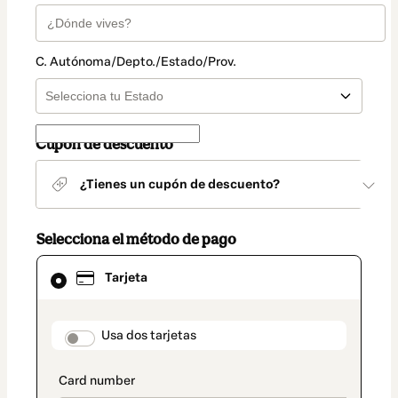
C. Autónoma/Depto./Estado/Prov.
Cupón de descuento
¿Tienes un cupón de descuento?
Selecciona el método de pago
El
Tarjeta
método
de
pago
seleccionado
payment_data.section_title_v2
Usa dos tarjetas
es
Tarjeta