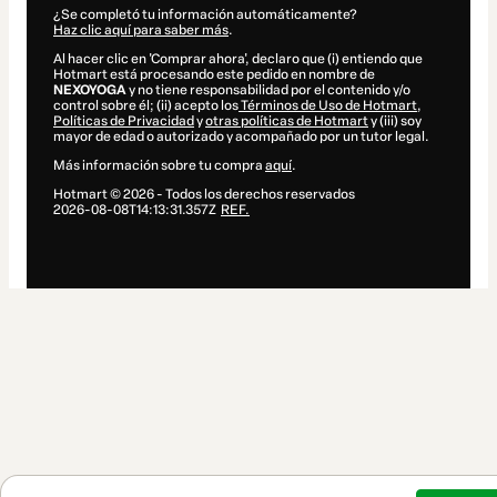
¿Se completó tu información automáticamente?
Haz clic aquí para saber más
.
Al hacer clic en 'Comprar ahora', declaro que (i) entiendo que
Hotmart está procesando este pedido en nombre de
NEXOYOGA
y no tiene responsabilidad por el contenido y/o
control sobre él; (ii) acepto los
Términos de Uso de Hotmart
,
Políticas de Privacidad
y
otras políticas de Hotmart
y (iii) soy
mayor de edad o autorizado y acompañado por un tutor legal.
Más información sobre tu compra
aquí
.
Hotmart ©
2026
- Todos los derechos reservados
2026-08-08T14:13:31.357Z
REF.